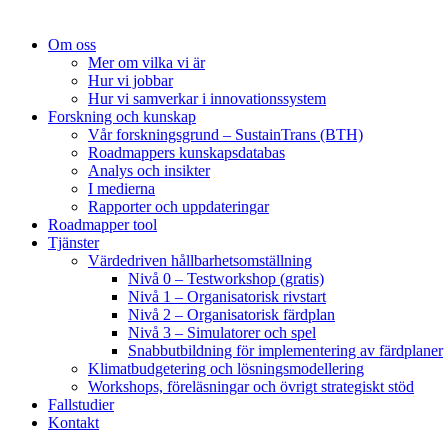
Om oss
Mer om vilka vi är
Hur vi jobbar
Hur vi samverkar i innovationssystem
Forskning och kunskap
Vår forskningsgrund – SustainTrans (BTH)
Roadmappers kunskapsdatabas
Analys och insikter
I medierna
Rapporter och uppdateringar
Roadmapper tool
Tjänster
Värdedriven hållbarhetsomställning
Nivå 0 – Testworkshop (gratis)
Nivå 1 – Organisatorisk rivstart
Nivå 2 – Organisatorisk färdplan
Nivå 3 – Simulatorer och spel
Snabbutbildning för implementering av färdplaner
Klimatbudgetering och lösningsmodellering
Workshops, föreläsningar och övrigt strategiskt stöd
Fallstudier
Kontakt