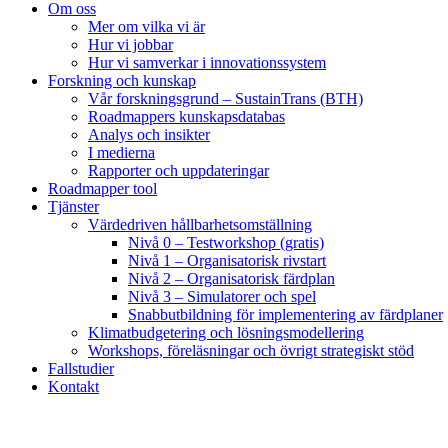
Om oss
Mer om vilka vi är
Hur vi jobbar
Hur vi samverkar i innovationssystem
Forskning och kunskap
Vår forskningsgrund – SustainTrans (BTH)
Roadmappers kunskapsdatabas
Analys och insikter
I medierna
Rapporter och uppdateringar
Roadmapper tool
Tjänster
Värdedriven hållbarhetsomställning
Nivå 0 – Testworkshop (gratis)
Nivå 1 – Organisatorisk rivstart
Nivå 2 – Organisatorisk färdplan
Nivå 3 – Simulatorer och spel
Snabbutbildning för implementering av färdplaner
Klimatbudgetering och lösningsmodellering
Workshops, föreläsningar och övrigt strategiskt stöd
Fallstudier
Kontakt